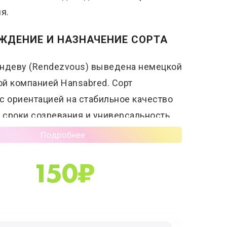
я.
ЖДЕНИЕ И НАЗНАЧЕНИЕ СОРТА
андеву (Rendezvous) выведена немецкой
й компанией Hansabred. Сорт
с ориентацией на стабильное качество
е сроки созревания и универсальность
 Благодаря плотной мякоти,
Подробнее
анному вкусу и хорошей лежкости,
150
₽
дставляет интерес как для частных
ак и для коммерческого производства.
тор:
Hansabred (Германия)
озревания:
ранние