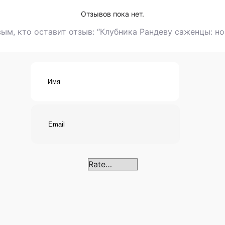
Плодоношени
Отзывов пока нет.
июня, что п
ым, кто оставит отзыв: “Клубника Рандеву саженцы: н
продукцию в
повышает р
делает его
фермерских 
ЯГОДЫ: Ф
КАЧЕСТВ
Ягоды клубн
продолгова
Средняя мас
дают более 