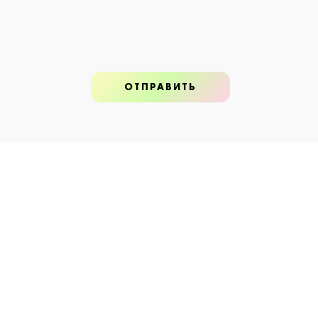
что обеспеч
устойчивос
Форма:
п
Цвет:
ярк
Масса:
20
Мякоть:
Аромат:
Вкус характ
кислоты. Ос
стабильност
хранения, ч
продукции и
АГРОТЕХН