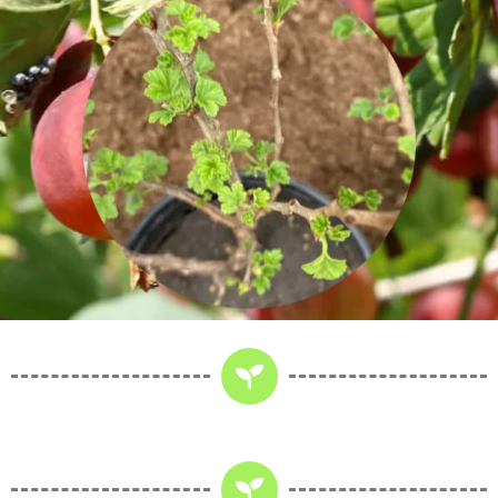
последних селекционных разработок.
Ассортимент моих клематисов довольно широк
и охватывает такие изящные сорта, как
Варшавская найк, Веноза виолацеа и
Вестерплатте; экзотические Вива ла Вида и
Грин пэшион; нежные Лаки Шарм, Литл Бас и
Лоусония; элегантные Минуэт и Пинк Фэнтези; а
также королевские Принцесса Диана и
Принцесса Кейт. Ценителей насыщенных цветов
порадуют такие сорта, как Руж Кардинал, Сноу
Куин, Супер Нова, Тай Дай, Фонд Мемориез,
Фэйр Розамонд и многие другие, каждый с
уникальными качествами и красотой цветения.
Вьющиеся клематисы пользуются заслуженной
популярностью среди любителей садоводства
благодаря своему богатому цветению и
разнообразию форм. Они способны украсить