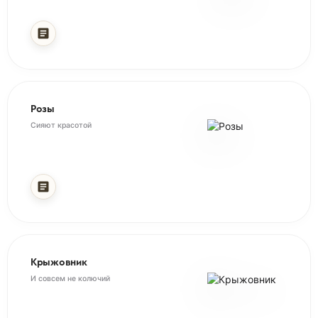
Розы
Сияют красотой
Купить саженцы груши:
Крыжовник
Груша Красуля Ранний
И совсем не колючий
Пингвин Ранний
Каратаевская Средний