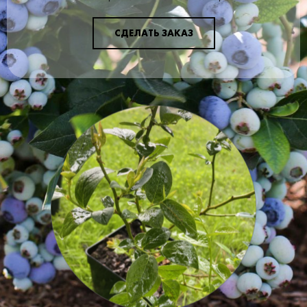
Белое летнее Ранний
Уральское наливное Ранний
СДЕЛАТЬ ЗАКАЗ
Уральское розовое Ранний
Жигулевское поздний
Горный синап Средний
ЛОБО Средний
Подарок садоводам Средний
Сурхурай ранний
Уральское Наливное Средний
Алтынай Поздний
Горноалтайское Поздний
Северный Синап Поздний
Уэлси Поздний
Янтарь Поздний
колоновидная Арбат Средний
колоновидная Васюган Поздний
колоновидная Баргузин Средний