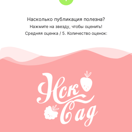
сады и парки всевозможными цветовыми
оттенками, становясь изысканным украшением
Насколько публикация полезна?
ландшафта.
Нажмите на звезду, чтобы оценить!
Средняя оценка
/ 5. Количество оценок:
Сорта клематисов делятся на категории, в
соответствии с их требованиями к свету,
морозоустойчивости и уходу. Начинающим
огородникам стоит отдать предпочтение менее
капризным сортам, в то время как
профессиональным ландшафтным дизайнерам
доступен широкий выбор для творчества.
Кроме того, ключевую роль играет
систематизация по группам обрезки, что
позволяет оптимально планировать уход за
каждым экземпляром и получать лучший
результат в плане здоровья растения и его
внешнего вида.