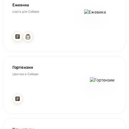
Ежевика
Федерика
сорта для Сибири
Гортензии
Цветем в Сибири
клубнику
Gariguette Гариджетт
Honeoye Хоней
Lambada Ламбада
Kimberly Кимберли
Elianny Эллиани