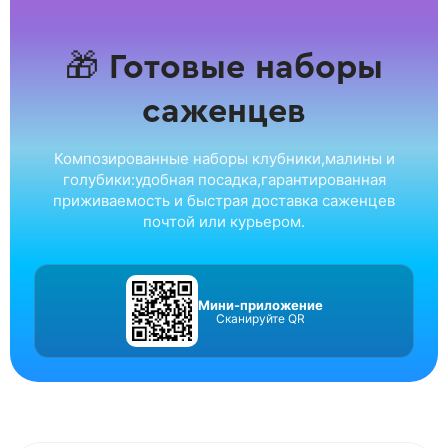
🎁 Готовые наборы
саженцев
Композированные наборы клубники,малины и
голубики:удобная посадка,гарантированная
приживаемость и быстрая доставка саженцев
почтой или курьером.
Мини-приложение
Сканируйте QR
Мурано