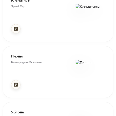
Клематисы
Elsanta
Эльсанта
Яркий Сад
Malwina Мальвина
Ostara Остара
Albion Альбион
San Andreas Сан Андреас
Cabrillo Кабрилло
Владимирская дерево ранний
Harmony Гармония
Молодежная дерево Ранний
Rumba Румба
Чернокорка дерево Ранний
Пионы
Darselect Дарселект
Шоколадница дерево Ранний
Благородная Экзотика
Limalexia Лималексия
Ашинская дерево Средний
Selva Сельва
Богатырка (куст) Средний
Furore Фурор
Максимовская(куст) Средний
Hademar Хадемар
Изобильная(куст) Поздний
Flair Флер
Малиновка(куст) Поздний
Asia
Азия
Свердловчанка(куст) Поздний
Sonsation Сенсация
Уральская рубиновая(куст) Поздний
Яблони
Magnus Магнус
Щедрая(куст) Поздний