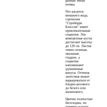
разных типах
почвы.
Что касается
внешнего вида,
гортензия
“Строберри
Блоссом” имеет
привлекательные
соцветия. Эти
компактные кусты
достигают высоты
до 120 см. Листья
темно-зеленые,
овальные,
гладкие, а
соцветия
напоминают
удлиненные
конусы. Оттенок
лепестков может
варьироваться от
бледно-розового
до белого или
малинового.
Цветки полностью
бесплодны, но
приятно пахнут.