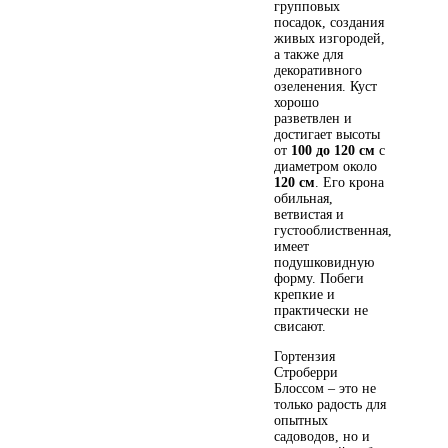
групповых
посадок, создания
живых изгородей,
а также для
декоративного
озеленения. Куст
хорошо
разветвлен и
достигает высоты
от
100 до 120 см
с
диаметром около
120 см
. Его крона
обильная,
ветвистая и
густооблиственная,
имеет
подушковидную
форму. Побеги
крепкие и
практически не
свисают.
Гортензия
Строберри
Блоссом – это не
только радость для
опытных
садоводов, но и