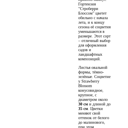
Гортензия
“Строберри
Блоссом” цветет
обильно с начала
лета, и к концу
сезона её соцветия
уменьшаются в
размере. Этот сорт
– отличный выбор
для оформления
садов и
ландшафтных
композиций.
Листья овальной
формы, тёмно-
зелёные. Соцветие
у Strawberry
Blossom
конусовидное,
крупное, с
диаметром около
30 см
и длиной до
35 см
. Цветки
меняют свой
оттенок от белого
до малинового,
при этом