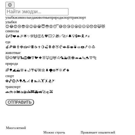
😊
улыбки
символы
еда
животные
природа
спорт
транспорт
улыбки
😊
😂
😍
😢
😎
😜
😉
😃
😭
😇
😳
😡
😴
😅
😣
😘
😖
😬
😮
😑
😤
😞
😟
😺
😻
символы
👍
👎
❤️
🔥
🎉
🌟
✨
💯
🙌
👏
💪
💖
💥
🎈
🎁
✅
🚀
⚡
🔔
💡
🔒
🔑
🎗️
📌
✊
еда
🍎
🍕
🍔
🍦
🍓
🍰
🍉
🍫
☕
🍷
🍋
🍒
🍍
🍇
🍑
🥐
🥪
🍝
🍣
🍵
🥗
🍩
🍤
🍲
🍮
животные
🐱
🐶
🐼
🐻
🐍
🦁
🐘
🦒
🐦
🐠
🐰
🦊
🐺
🦌
🐴
🦜
🐳
🦋
🐝
🦔
🐢
🦦
🐬
🦒
🐅
природа
🌈
🌳
🌊
⛰️
🌸
☀️
🌙
🌴
🍃
🌺
🌼
🌲
🌪️
❄️
☔
🌞
🍂
🌵
спорт
⚽
🏀
🏐
🎾
🏓
🏸
🏒
🥊
🏊
🚴
🏋️
🤸
🏂
🎿
транспорт
🚗
🚲
✈️
🚂
🚤
🚁
🛵
🚒
🚑
🚜
🚀
🛸
🚕
Многолетний
Можно стричь
Привлекает опылителей