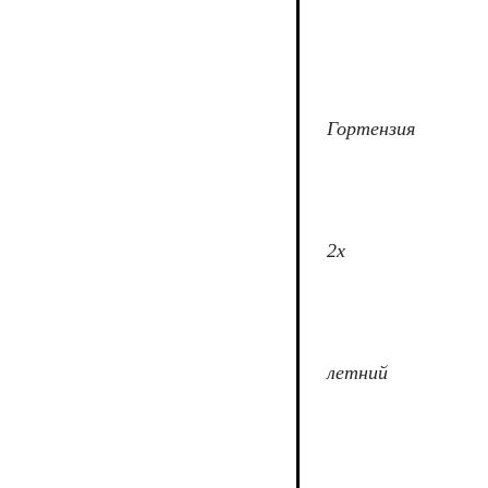
Гортензия
2х
летний