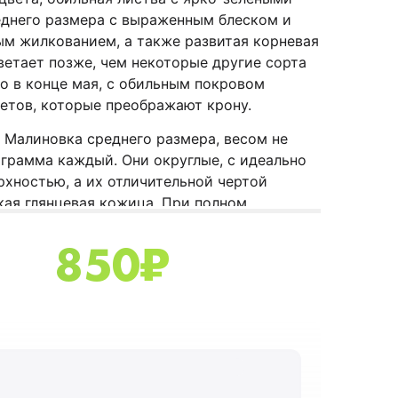
еднего размера с выраженным блеском и
м жилкованием, а также развитая корневая
ветает позже, чем некоторые другие сорта
о в конце мая, с обильным покровом
етов, которые преображают крону.
Малиновка среднего размера, весом не
9 грамма каждый. Они округлые, с идеально
рхностью, а их отличительной чертой
кая глянцевая кожица. При полном
вишни приобретают однородный темно-
850
₽
нок, раскрывая мясистую, сочную и нежную
оть с темно-красным соком бордового
фруктов представляет собой идеальный
сти и кислотности. Хотя плод среднего
точка относительно большая, но ее легко
мякоти.
вка можно употреблять в свежем виде,