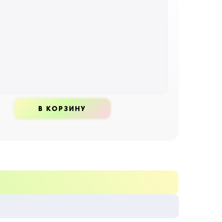
 в компотах и выпечке, а также
ть в джем, сок или компот. Их также можно
или высушить для последующего
я.
вка самооплодотворяющаяся, она
т присутствия поблизости других сортов-
Такие деревья, как Шубинка, Владимирская,
ляются эффективными опылителями.
В КОРЗИНУ
вка обладает средней плодовитостью и
хорошие урожаи. Его плоды созревают в
 начале августа, при этом созревание
авномерно, что облегчает сбор урожая.
ся на тонких, коротких плодоножках и
ез чрезмерной сухости. В среднем каждое
ево может приносить около 14 кг плодов, в
 коммерческие сады могут давать до 10-14
ра. Фрукты следует обрабатывать вскоре
урожая, так как они имеют относительно