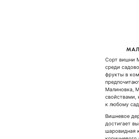
МАЛ
Сорт вишни 
среди садов
фрукты в ком
предпочитают
Малиновка, 
свойствами,
к любому сад
Вишневое дер
достигает вы
шаровидная к
коричневого 