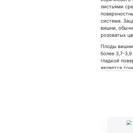
листьями ср
поверхностны
система. Зац
вишни, обычн
розоватых цв
Плоды вишни 
более 3,7-3,
гладкой пове
является тон
созревании 
красный отте
красную мяк
цвета. Вкус 
баланс сладо
размера, кос
отделить от 
Вишню малино