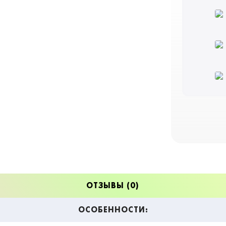
использовать
перерабатыва
заморозить 
использовани
Хотя Малино
выигрывает о
опылителей. 
Любская, яв
Сорт Малино
обычно дает 
конце июля –
происходит р
Вишни держат
отделяются б
ОТЗЫВЫ (0)
вишневое дер
то время как
ОСОБЕННОСТИ:
тонн с гекта
после сбора 