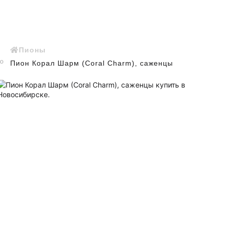
Пионы
Пион Корал Шарм (Сoral Сharm), саженцы