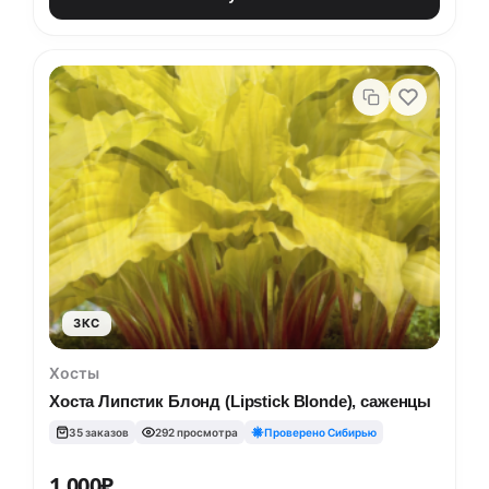
ЗКС
Хосты
Хоста Липстик Блонд (Lipstick Blonde), саженцы
35 заказов
292 просмотра
Проверено Сибирью
1,000
₽